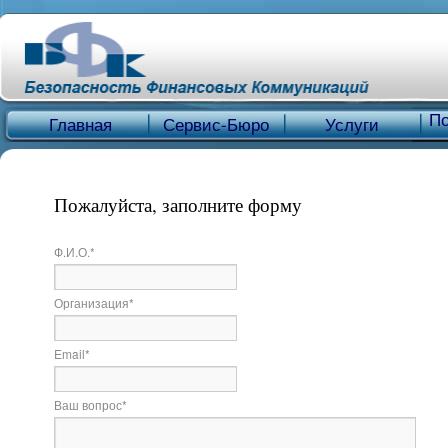
По
Главная
Сервис-Бюро
Услуги
Пожалуйста, заполните форму
Ф.И.О.
*
Организация
*
Email
*
Ваш вопрос
*